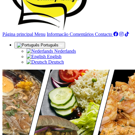
(actual)
Página principal
Menu
Informação
Comentários
Contacto
Português
Nederlands
English
Deutsch